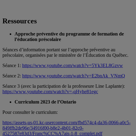
Ressources
Approche préventive du programme de formation de
l’éducation préscolaire
Séances d’information portant sur l’approche préventive au
préscolaire, organisées par le ministère de l’Éducation du Québec.
Séance 1:
https://www.youtube.com/watch?v=5Yk3EL8Gzvw
Séance 2:
https://www.youtube.com/watch?v=E2bnAk_VNmQ
Séance 3 (avec la participation de la professeure Line Laplante):
https://www.youtube.com/watch?v=-qHyhe81egc
Curriculum 2023 de l’Ontario
Pour consulter le curriculum:
https://assets-us-01.kc-usercontent.com/fbd574c4-da36-0066-a0c5-
849ffb2de96e/34916f00-b8e2-4b01-82c0-
4527587e83d3/Franc%CC%A7ais-1-8_complet.pdf