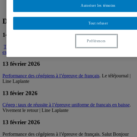
Autoriser les témoins
Dans les médias
Tout refuser
14 février 2026
Préférences
Taux de réussite à l’EUF en baisse : le Cégep de Granby fait
exception à la règle
. Radio-Canada Info | Line Laplante
13 février 2026
Performance des cégépiens à l’épreuve de français
. Le téléjournal |
Line Laplante
13 févier 2026
Cégep : taux de réussite à l’épreuve uniforme de français en baisse
.
Vivement le retour | Line Laplante
13 février 2026
Performance des cégépiens à l’épreuve de français. Salut Bonjour