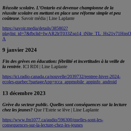
Réussite scolaire. L’Ontario est devenue championne de la
réussite scolaire en mettant en place une réforme simple et peu
coûteuse
. Savoir média | Line Laplante
https://savoir.media/details/385802?
playlist_id=7&fbclid=IwAR2lrT033Zsq14_tNlte_TL_Hs21v71Hn
A
9 janvier 2024
Fin des grèves en éducation: fébrilité et incertitudes à la veille de
la rentrée
. ICI RDI | Line Laplante
https://ici.radio-canada.ca/nouvelle/2039732/rentree-hiver-2024-
ecoles-quebec?partageApp=rcca_appmobile_appinfo_android
13 décembre 2023
Grève du secteur public.
Quelles sont conséquences sur la lecture
chez les jeunes
?
Que l’Estrie se lève | Line Laplante
https://www.fm1077.ca/audio/596300/quelles-sont-les-
consequences-sur-la-lecture-chez-les-jeunes