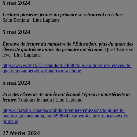
5 mai 2024
Lecture: plusieurs jeunes du primaire se retrouvent en échec
.
Salut Bonjour | Line Laplante
5 mai 2024
Épreuve de lecture du ministère de l’Éducation
:
plus du quart des
élèves de quatrième année du primaire ont échoué
. Que l’Estrie se
lève | Line Laplante
https://www.fm1077.ca/audio/624680/plus-du-quart-des-eleves-de-
quatrieme-annee-du-primaire-ont-echoue
5 mai 2024
25% des élèves de 4e année ont échoué l’épreuve ministérielle de
lecture.
Toujours le matin | Line Laplante
https://ici.radio-canada.ca/ohdio/premiere/emissions/toujours-le-
matin/segments/rattrapage/499844/examen-lecture-francais-ecole-
primaire
27 février 2024