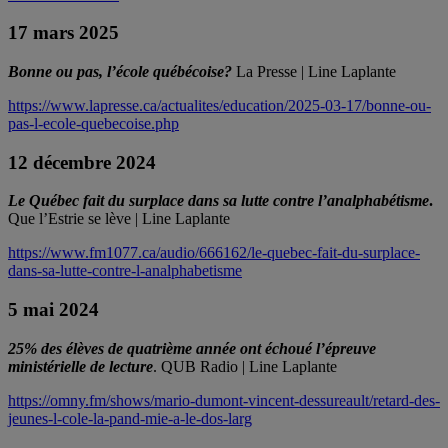
17 mars 2025
Bonne ou pas, l’école québécoise?
La Presse | Line Laplante
https://www.lapresse.ca/actualites/education/2025-03-17/bonne-ou-
pas-l-ecole-quebecoise.php
12 décembre 2024
Le Québec fait du surplace dans sa lutte contre l’analphabétisme
.
Que l’Estrie se lève | Line Laplante
https://www.fm1077.ca/audio/666162/le-quebec-fait-du-surplace-
dans-sa-lutte-contre-l-analphabetisme
5 mai 2024
25% des élèves de quatrième année ont échoué l’épreuve
ministérielle de lecture
. QUB Radio | Line Laplante
https://omny.fm/shows/mario-dumont-vincent-dessureault/retard-des-
jeunes-l-cole-la-pand-mie-a-le-dos-larg