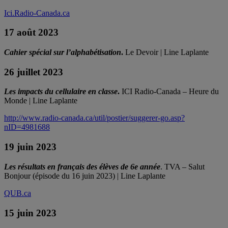
Ici.Radio-Canada.ca
17 août 2023
Cahier spécial sur l’alphabétisation
.
Le Devoir | Line Laplante
26 juillet 2023
L
es impacts du cellulaire en classe
.
ICI Radio-Canada – Heure du
Monde | Line Laplante
http://www.radio-canada.ca/util/postier/suggerer-go.asp?
nID=4981688
19 juin 2023
Les résultats en français des élèves de 6e année
. TVA – Salut
Bonjour (épisode du 16 juin 2023) | Line Laplante
QUB.ca
15 juin 2023