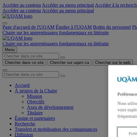
Accéder au contenu
Accéder au menu principal
Accéder à la recherch
Accéder au contenu
Accéder au menu principal
Page d'accueil de l'UQAM
Étudier à l'UQAM
Bottin du personnel
Pl
Chaire sur les apprentissages fondamentaux en littératie
Chaire sur les apprentissages fondamentaux en littératie
Menu
Chercher dans ce site
Chercher sur uqam.ca
Chercher sur le web
Accueil
À propos de la Chaire
Préférence
Mission
Objectifs
Nous utilis
Axes de développement
votre expér
Titulaire
fréquentati
Équipe et partenaires
Recherche
Transfert et mobilisation des connaissances
Préf
Diffusion