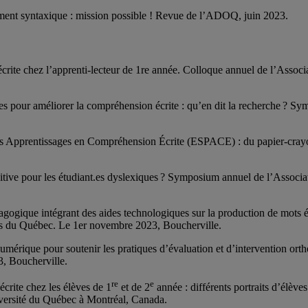
tement syntaxique : mission possible ! Revue de l’ADOQ, juin 2023.
 écrite chez l’apprenti-lecteur de 1re année. Colloque annuel de l’Ass
ques pour améliorer la compréhension écrite : qu’en dit la recherche ?
ers Apprentissages en Compréhension Écrite (ESPACE) : du papier-crayo
ognitive pour les étudiant.es dyslexiques ? Symposium annuel de l’Ass
ogique intégrant des aides technologiques sur la production de mots éc
s du Québec. Le 1er novembre 2023, Boucherville.
numérique pour soutenir les pratiques d’évaluation et d’intervention or
, Boucherville.
re
e
crite chez les élèves de 1
et de 2
année : différents portraits d’élève
versité du Québec à Montréal, Canada.