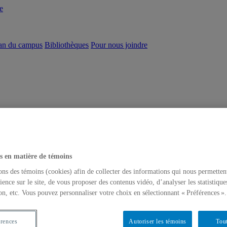
e
an du campus
Bibliothèques
Pour nous joindre
s en matière de témoins
ons des témoins (cookies) afin de collecter des informations qui nous permetten
ience sur le site, de vous proposer des contenus vidéo, d’analyser les statistique
on, etc. Vous pouvez personnaliser votre choix en sélectionnant « Préférences ».
érences
Autoriser les témoins
Tout