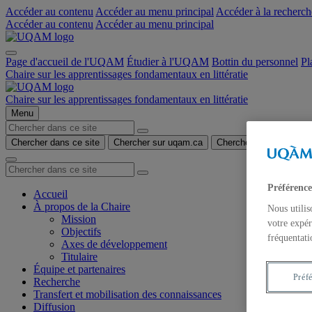
Accéder au contenu
Accéder au menu principal
Accéder à la recherch
Accéder au contenu
Accéder au menu principal
Page d'accueil de l'UQAM
Étudier à l'UQAM
Bottin du personnel
Pl
Chaire sur les apprentissages fondamentaux en littératie
Chaire sur les apprentissages fondamentaux en littératie
Menu
Chercher dans ce site
Chercher sur uqam.ca
Chercher sur le web
Préférence
Accueil
À propos de la Chaire
Nous utilis
Mission
votre expér
Objectifs
fréquentati
Axes de développement
Titulaire
Équipe et partenaires
Préf
Recherche
Transfert et mobilisation des connaissances
Diffusion